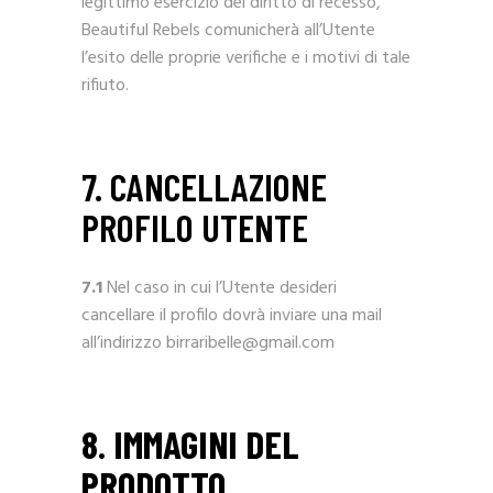
legittimo esercizio del diritto di recesso,
Beautiful Rebels comunicherà all’Utente
l’esito delle proprie verifiche e i motivi di tale
rifiuto.
7. CANCELLAZIONE
PROFILO UTENTE
7.1
Nel caso in cui l’Utente desideri
cancellare il profilo dovrà inviare una mail
all’indirizzo birraribelle@gmail.com
8. IMMAGINI DEL
PRODOTTO