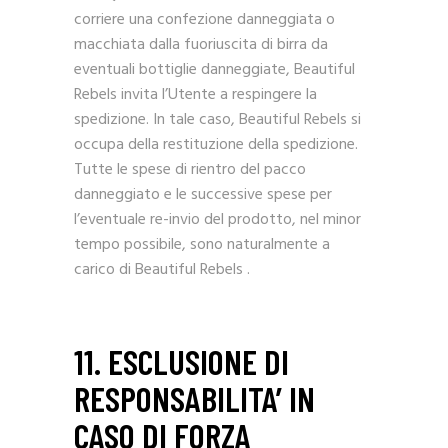
corriere una confezione danneggiata o
macchiata dalla fuoriuscita di birra da
eventuali bottiglie danneggiate, Beautiful
Rebels invita l’Utente a respingere la
spedizione. In tale caso, Beautiful Rebels si
occupa della restituzione della spedizione.
Tutte le spese di rientro del pacco
danneggiato e le successive spese per
l’eventuale re-invio del prodotto, nel minor
tempo possibile, sono naturalmente a
carico di Beautiful Rebels .
11. ESCLUSIONE DI
RESPONSABILITA’ IN
CASO DI FORZA