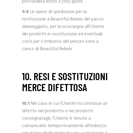
provvederà entro 3 (tre) giorni.
9.4
Le spese di spedizione per la
restituzione a Beautiful Rebels del pacco
danneggiato, per la riconsegna all’Utente
dei prodotti in sostituzione ed eventuali
costi per il rimborso del prezzo sono a
carico di Beautiful Rebels .
10. RESI E SOSTITUZIONI
MERCE DIFETTOSA
10.1
Nel caso in cui l’Utente riscontrasse un
difetto nel prodotto o nei prodotti
consegnatagli, l’Utente è tenuto a
comunicarlo tempestivamente all’indirizzo